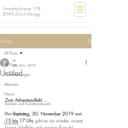
Limmattalstrasse 178
8049 Zürich-Höngg
Beitrag
All Posts
as
All Posts
26. Nov. 2019
Untitled
Veranstaltungen
Aktionen
News
Zum Adventsauftakt …
Textilien und Kunsthandwerk
Monatsglace
Am 
Samstag, 30. November 2019 von 
15 bis 17 Uhr, 
gibt es sie wieder, unsere 
Kosmetik
feinen Waffeln und unseren Punsch! 