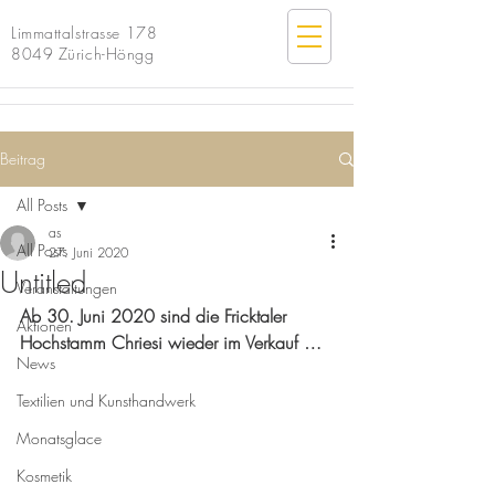
Limmattalstrasse 178
8049 Zürich-Höngg
Beitrag
All Posts
as
All Posts
27. Juni 2020
Untitled
Veranstaltungen
Ab 30. Juni 2020 sind die Fricktaler 
Aktionen
Hochstamm Chriesi wieder im Verkauf …
News
Textilien und Kunsthandwerk
Monatsglace
Kosmetik