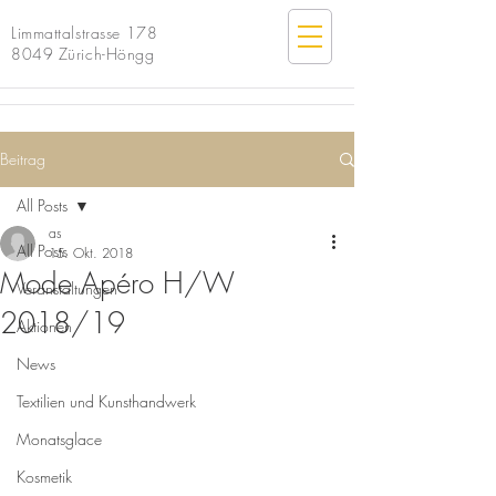
Limmattalstrasse 178
8049 Zürich-Höngg
Beitrag
All Posts
as
All Posts
15. Okt. 2018
Mode Apéro H/W
Veranstaltungen
2018/19
Aktionen
News
Textilien und Kunsthandwerk
Monatsglace
Kosmetik