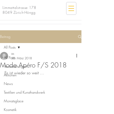
Limmattalstrasse 178
8049 Zürich-Höngg
Beitrag
All Posts
as
All Posts
30. März 2018
Mode Apéro F/S 2018
Veranstaltungen
Es ist wieder so weit …
Aktionen
News
Textilien und Kunsthandwerk
Monatsglace
Kosmetik