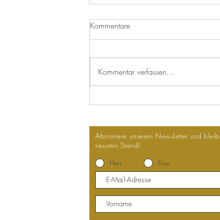
Kommentare
Kommentar verfassen...
Neujahr Apéro 2026
Abonniere unseren
Newsletter und blei
neusten Stand!
Herr
Frau