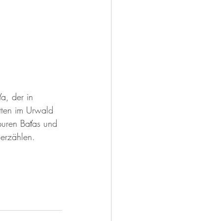
a, der in 
itten im Urwald 
puren Baťas und 
 erzählen. 