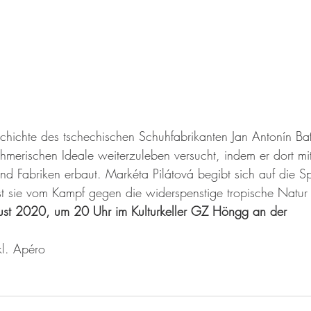
chichte des tschechischen Schuhfabrikanten Jan Antonín Bať
nehmerischen Ideale weiterzuleben versucht, indem er dort m
nd Fabriken erbaut. Markéta Pilátová begibt sich auf die S
sst sie vom Kampf gegen die widerspenstige tropische Natur
st 2020, um 20 Uhr im Kulturkeller GZ Höngg an der
nkl. Apéro 