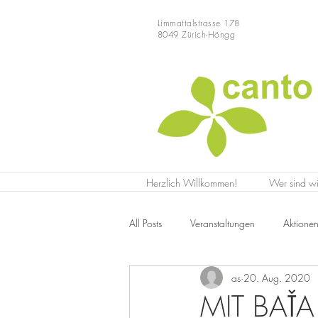
Limmattalstrasse 178
8049 Zürich-Höngg
Herzlich Willkommen!
Wer sind wi
All Posts
Veranstaltungen
Aktione
as
20. Aug. 2020
MIT BAŤ