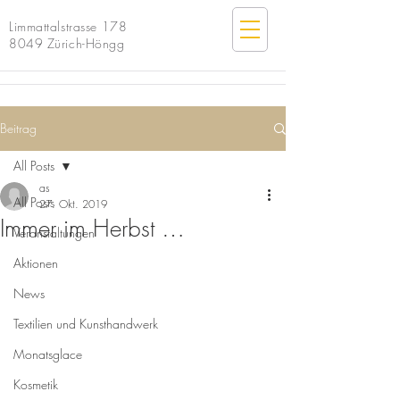
Limmattalstrasse 178
8049 Zürich-Höngg
Beitrag
All Posts
as
All Posts
27. Okt. 2019
Immer im Herbst …
Veranstaltungen
Aktionen
News
Textilien und Kunsthandwerk
Monatsglace
Kosmetik