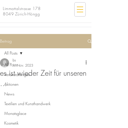
Limmattalstrasse 178
8049 Zürich-Höngg
Beitrag
All Posts
bs
All Posts
1. Nov. 2023
es ist wieder Zeit für unseren
Veranstaltungen
...
Aktionen
News
Textilien und Kunsthandwerk
Monatsglace
Kosmetik