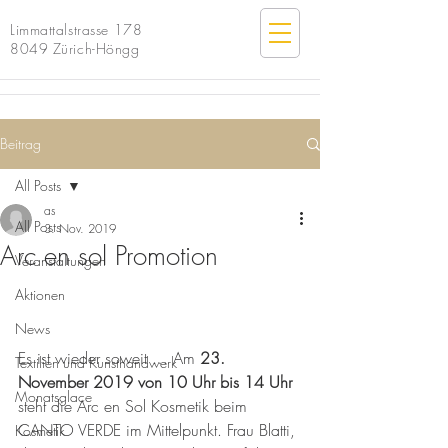
Limmattalstrasse 178
8049 Zürich-Höngg
Beitrag
All Posts
as
All Posts
3. Nov. 2019
Arc en sol Promotion
Veranstaltungen
Aktionen
News
Es ist wieder soweit … Am 
23. 
Textilien und Kunsthandwerk
November 2019 von 10 Uhr bis 14 Uhr
Monatsglace
steht die Arc en Sol Kosmetik beim 
CANTO VERDE im Mittelpunkt. Frau Blatti, 
Kosmetik