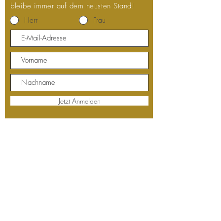
bleibe immer auf dem neusten Stand!
Herr
Frau
Jetzt Anmelden
Limmattalstrasse 178
CH-8049 Zürich
Telefon:
044 341 03 01
Öffnungszeiten
Mo-Fr 8:00 - 19:00
Sa 8:00 - 17:00